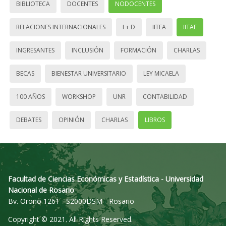
BIBLIOTECA
DOCENTES
NODOCENTES
RELACIONES INTERNACIONALES
I + D
IITEA
IITAE
INGRESANTES
INCLUSIÓN
FORMACIÓN
CHARLAS
BECAS
BIENESTAR UNIVERSITARIO
LEY MICAELA
100 AÑOS
WORKSHOP
UNR
CONTABILIDAD
DEBATES
OPINIÓN
CHARLAS
LIBROS
Facultad de Ciencias Económicas y Estadística - Universidad
Nacional de Rosario
Bv. Oroño 1261 - S2000DSM - Rosario
Copyright © 2021. All Rights Reserved.