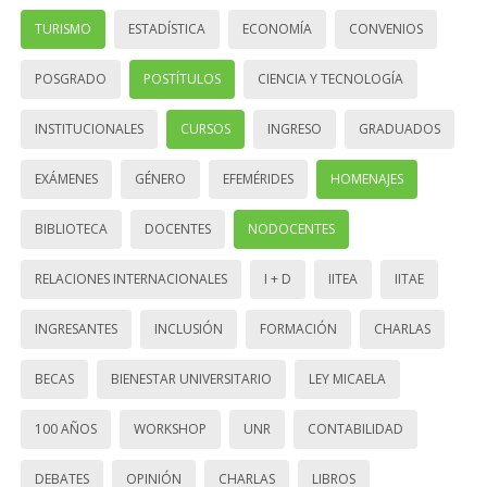
TURISMO
ESTADÍSTICA
ECONOMÍA
CONVENIOS
POSGRADO
POSTÍTULOS
CIENCIA Y TECNOLOGÍA
INSTITUCIONALES
CURSOS
INGRESO
GRADUADOS
EXÁMENES
GÉNERO
EFEMÉRIDES
HOMENAJES
BIBLIOTECA
DOCENTES
NODOCENTES
RELACIONES INTERNACIONALES
I + D
IITEA
IITAE
INGRESANTES
INCLUSIÓN
FORMACIÓN
CHARLAS
BECAS
BIENESTAR UNIVERSITARIO
LEY MICAELA
100 AÑOS
WORKSHOP
UNR
CONTABILIDAD
DEBATES
OPINIÓN
CHARLAS
LIBROS