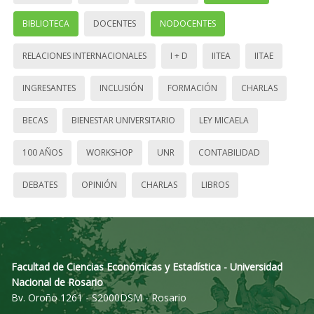
BIBLIOTECA
DOCENTES
NODOCENTES
RELACIONES INTERNACIONALES
I + D
IITEA
IITAE
INGRESANTES
INCLUSIÓN
FORMACIÓN
CHARLAS
BECAS
BIENESTAR UNIVERSITARIO
LEY MICAELA
100 AÑOS
WORKSHOP
UNR
CONTABILIDAD
DEBATES
OPINIÓN
CHARLAS
LIBROS
Facultad de Ciencias Económicas y Estadística - Universidad
Nacional de Rosario
Bv. Oroño 1261 - S2000DSM - Rosario