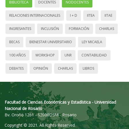
BIBLIOTECA
DOCENTES
NODOCENTES
RELACIONES INTERNACIONALES
I + D
IITEA
IITAE
INGRESANTES
INCLUSIÓN
FORMACIÓN
CHARLAS
BECAS
BIENESTAR UNIVERSITARIO
LEY MICAELA
100 AÑOS
WORKSHOP
UNR
CONTABILIDAD
DEBATES
OPINIÓN
CHARLAS
LIBROS
Facultad de Ciencias Económicas y Estadística - Universidad
Nacional de Rosario
Bv. Oroño 1261 - S2000DSM - Rosario
Copyright © 2021. All Rights Reserved.