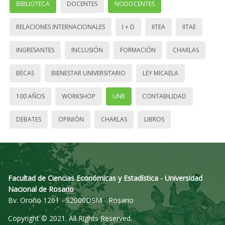
BIBLIOTECA
DOCENTES
NODOCENTES
RELACIONES INTERNACIONALES
I + D
IITEA
IITAE
INGRESANTES
INCLUSIÓN
FORMACIÓN
CHARLAS
BECAS
BIENESTAR UNIVERSITARIO
LEY MICAELA
100 AÑOS
WORKSHOP
UNR
CONTABILIDAD
DEBATES
OPINIÓN
CHARLAS
LIBROS
Facultad de Ciencias Económicas y Estadística - Universidad
Nacional de Rosario
Bv. Oroño 1261 - S2000DSM - Rosario
Copyright © 2021. All Rights Reserved.