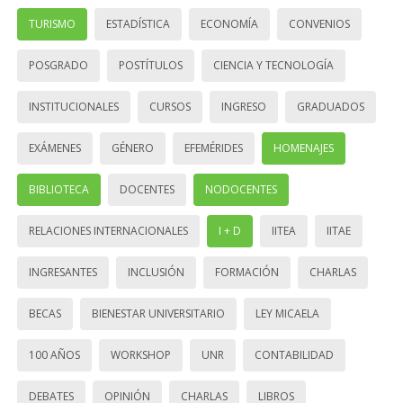
TURISMO
ESTADÍSTICA
ECONOMÍA
CONVENIOS
POSGRADO
POSTÍTULOS
CIENCIA Y TECNOLOGÍA
INSTITUCIONALES
CURSOS
INGRESO
GRADUADOS
EXÁMENES
GÉNERO
EFEMÉRIDES
HOMENAJES
BIBLIOTECA
DOCENTES
NODOCENTES
RELACIONES INTERNACIONALES
I + D
IITEA
IITAE
INGRESANTES
INCLUSIÓN
FORMACIÓN
CHARLAS
BECAS
BIENESTAR UNIVERSITARIO
LEY MICAELA
100 AÑOS
WORKSHOP
UNR
CONTABILIDAD
DEBATES
OPINIÓN
CHARLAS
LIBROS