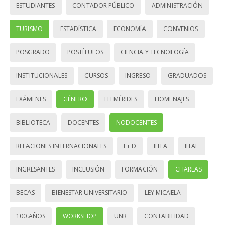
ESTUDIANTES
CONTADOR PÚBLICO
ADMINISTRACIÓN
TURISMO
ESTADÍSTICA
ECONOMÍA
CONVENIOS
POSGRADO
POSTÍTULOS
CIENCIA Y TECNOLOGÍA
INSTITUCIONALES
CURSOS
INGRESO
GRADUADOS
EXÁMENES
GÉNERO
EFEMÉRIDES
HOMENAJES
BIBLIOTECA
DOCENTES
NODOCENTES
RELACIONES INTERNACIONALES
I + D
IITEA
IITAE
INGRESANTES
INCLUSIÓN
FORMACIÓN
CHARLAS
BECAS
BIENESTAR UNIVERSITARIO
LEY MICAELA
100 AÑOS
WORKSHOP
UNR
CONTABILIDAD