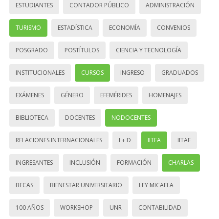
ESTUDIANTES
CONTADOR PÚBLICO
ADMINISTRACIÓN
TURISMO
ESTADÍSTICA
ECONOMÍA
CONVENIOS
POSGRADO
POSTÍTULOS
CIENCIA Y TECNOLOGÍA
INSTITUCIONALES
CURSOS
INGRESO
GRADUADOS
EXÁMENES
GÉNERO
EFEMÉRIDES
HOMENAJES
BIBLIOTECA
DOCENTES
NODOCENTES
RELACIONES INTERNACIONALES
I + D
IITEA
IITAE
INGRESANTES
INCLUSIÓN
FORMACIÓN
CHARLAS
BECAS
BIENESTAR UNIVERSITARIO
LEY MICAELA
100 AÑOS
WORKSHOP
UNR
CONTABILIDAD