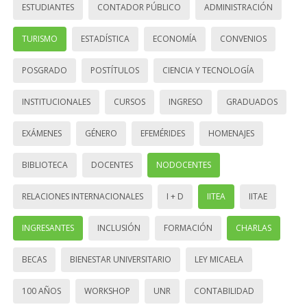
ESTUDIANTES
CONTADOR PÚBLICO
ADMINISTRACIÓN
TURISMO
ESTADÍSTICA
ECONOMÍA
CONVENIOS
POSGRADO
POSTÍTULOS
CIENCIA Y TECNOLOGÍA
INSTITUCIONALES
CURSOS
INGRESO
GRADUADOS
EXÁMENES
GÉNERO
EFEMÉRIDES
HOMENAJES
BIBLIOTECA
DOCENTES
NODOCENTES
RELACIONES INTERNACIONALES
I + D
IITEA
IITAE
INGRESANTES
INCLUSIÓN
FORMACIÓN
CHARLAS
BECAS
BIENESTAR UNIVERSITARIO
LEY MICAELA
100 AÑOS
WORKSHOP
UNR
CONTABILIDAD