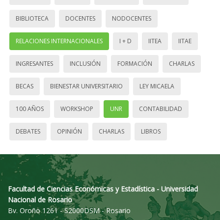
BIBLIOTECA
DOCENTES
NODOCENTES
RELACIONES INTERNACIONALES
I + D
IITEA
IITAE
INGRESANTES
INCLUSIÓN
FORMACIÓN
CHARLAS
BECAS
BIENESTAR UNIVERSITARIO
LEY MICAELA
100 AÑOS
WORKSHOP
UNR
CONTABILIDAD
DEBATES
OPINIÓN
CHARLAS
LIBROS
Facultad de Ciencias Económicas y Estadística - Universidad
Nacional de Rosario
Bv. Oroño 1261 - S2000DSM - Rosario