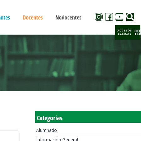
antes
Docentes
Nodocentes
ACCESOS
RAPIDOS
Categorías
Alumnado
Información General