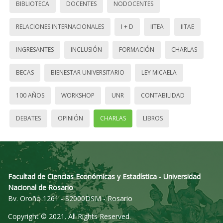
BIBLIOTECA
DOCENTES
NODOCENTES
RELACIONES INTERNACIONALES
I + D
IITEA
IITAE
INGRESANTES
INCLUSIÓN
FORMACIÓN
CHARLAS
BECAS
BIENESTAR UNIVERSITARIO
LEY MICAELA
100 AÑOS
WORKSHOP
UNR
CONTABILIDAD
DEBATES
OPINIÓN
CHARLAS
LIBROS
Facultad de Ciencias Económicas y Estadística - Universidad
Nacional de Rosario
Bv. Oroño 1261 - S2000DSM - Rosario
Copyright © 2021. All Rights Reserved.