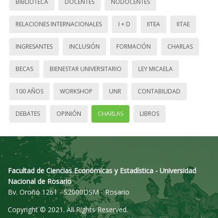
BIBLIOTECA
DOCENTES
NODOCENTES
RELACIONES INTERNACIONALES
I + D
IITEA
IITAE
INGRESANTES
INCLUSIÓN
FORMACIÓN
CHARLAS
BECAS
BIENESTAR UNIVERSITARIO
LEY MICAELA
100 AÑOS
WORKSHOP
UNR
CONTABILIDAD
DEBATES
OPINIÓN
CHARLAS
LIBROS
Facultad de Ciencias Económicas y Estadística - Universidad
Nacional de Rosario
Bv. Oroño 1261 - S2000DSM - Rosario
Copyright © 2021. All Rights Reserved.