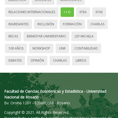
RELACIONES INTERNACIONALES
I + D
IITEA
IITAE
INGRESANTES
INCLUSIÓN
FORMACIÓN
CHARLAS
BECAS
BIENESTAR UNIVERSITARIO
LEY MICAELA
100 AÑOS
WORKSHOP
UNR
CONTABILIDAD
DEBATES
OPINIÓN
CHARLAS
LIBROS
Facultad de Ciencias Económicas y Estadística - Universidad
Nacional de Rosario
Bv. Oroño 1261 - S2000DSM - Rosario
Copyright © 2021. All Rights Reserved.