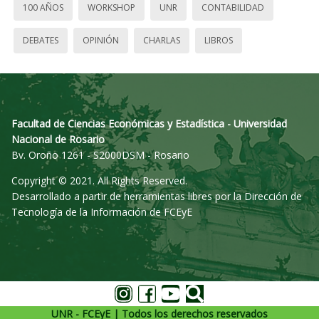
100 AÑOS
WORKSHOP
UNR
CONTABILIDAD
DEBATES
OPINIÓN
CHARLAS
LIBROS
Facultad de Ciencias Económicas y Estadística - Universidad
Nacional de Rosario
Bv. Oroño 1261 - S2000DSM - Rosario
Copyright © 2021. All Rights Reserved.
Desarrollado a partir de herramientas libres por la Dirección de
Tecnología de la Información de FCEyE
UNR - FCEyE | Todos los derechos reservados