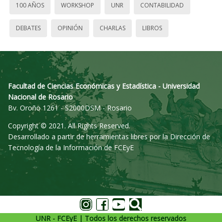
100 AÑOS
WORKSHOP
UNR
CONTABILIDAD
DEBATES
OPINIÓN
CHARLAS
LIBROS
Facultad de Ciencias Económicas y Estadística - Universidad
Nacional de Rosario
Bv. Oroño 1261 - S2000DSM - Rosario
Copyright © 2021. All Rights Reserved.
Desarrollado a partir de herramientas libres por la Dirección de
Tecnología de la Información de FCEyE
UNR - FCEyE | Todos los derechos reservados