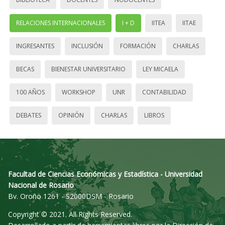
RELACIONES INTERNACIONALES
I + D
IITEA
IITAE
INGRESANTES
INCLUSIÓN
FORMACIÓN
CHARLAS
BECAS
BIENESTAR UNIVERSITARIO
LEY MICAELA
100 AÑOS
WORKSHOP
UNR
CONTABILIDAD
DEBATES
OPINIÓN
CHARLAS
LIBROS
Facultad de Ciencias Económicas y Estadística - Universidad
Nacional de Rosario
Bv. Oroño 1261 - S2000DSM - Rosario
Copyright © 2021. All Rights Reserved.