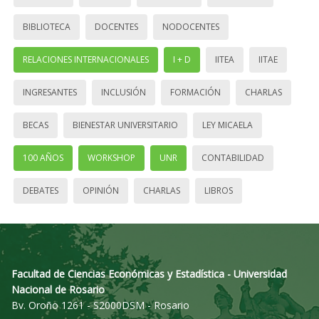
BIBLIOTECA
DOCENTES
NODOCENTES
RELACIONES INTERNACIONALES
I + D
IITEA
IITAE
INGRESANTES
INCLUSIÓN
FORMACIÓN
CHARLAS
BECAS
BIENESTAR UNIVERSITARIO
LEY MICAELA
100 AÑOS
WORKSHOP
UNR
CONTABILIDAD
DEBATES
OPINIÓN
CHARLAS
LIBROS
Facultad de Ciencias Económicas y Estadística - Universidad
Nacional de Rosario
Bv. Oroño 1261 - S2000DSM - Rosario