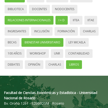
BIBLIOTECA
DOCENTES
NODOCENTES
RELACIONES INTERNACIONALES
I + D
IITEA
IITAE
INGRESANTES
INCLUSIÓN
FORMACIÓN
CHARLAS
BECAS
BIENESTAR UNIVERSITARIO
LEY MICAELA
100 AÑOS
WORKSHOP
UNR
CONTABILIDAD
DEBATES
OPINIÓN
CHARLAS
LIBROS
Facultad de Ciencias Económicas y Estadística - Universidad
Nacional de Rosario
Bv. Oroño 1261 - S2000DSM - Rosario