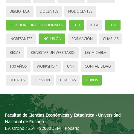
BIBLIOTECA
DOCENTES
NODOCENTES
RELACIONES INTERNACIONALES
I + D
IITEA
IITAE
INGRESANTES
INCLUSIÓN
FORMACIÓN
CHARLAS
BECAS
BIENESTAR UNIVERSITARIO
LEY MICAELA
100 AÑOS
WORKSHOP
UNR
CONTABILIDAD
DEBATES
OPINIÓN
CHARLAS
LIBROS
Facultad de Ciencias Económicas y Estadística - Universidad
Nacional de Rosario
Bv. Oroño 1261 - S2000DSM - Rosario