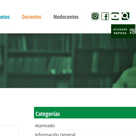
antes
Docentes
Nodocentes
ACCESOS
RAPIDOS
Categorías
Alumnado
Información General