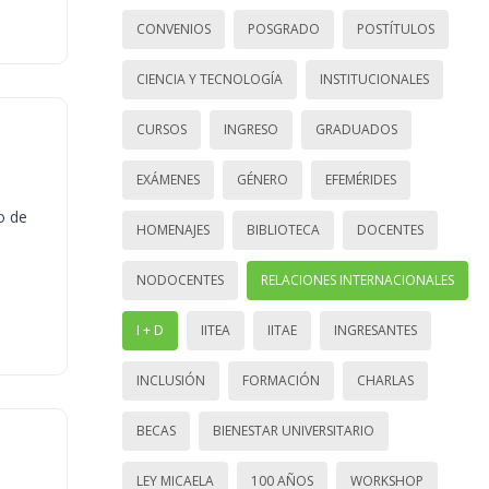
CONVENIOS
POSGRADO
POSTÍTULOS
CIENCIA Y TECNOLOGÍA
INSTITUCIONALES
CURSOS
INGRESO
GRADUADOS
EXÁMENES
GÉNERO
EFEMÉRIDES
o de
HOMENAJES
BIBLIOTECA
DOCENTES
NODOCENTES
RELACIONES INTERNACIONALES
I + D
IITEA
IITAE
INGRESANTES
INCLUSIÓN
FORMACIÓN
CHARLAS
BECAS
BIENESTAR UNIVERSITARIO
LEY MICAELA
100 AÑOS
WORKSHOP