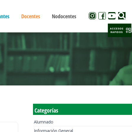
antes
Docentes
Nodocentes
ACCESOS
RAPIDOS
Categorías
Alumnado
Información General