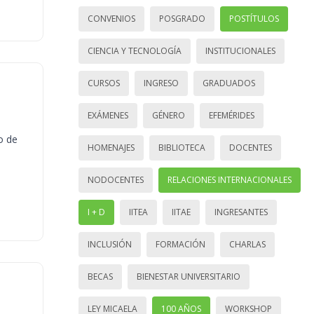
CONVENIOS
POSGRADO
POSTÍTULOS
CIENCIA Y TECNOLOGÍA
INSTITUCIONALES
CURSOS
INGRESO
GRADUADOS
EXÁMENES
GÉNERO
EFEMÉRIDES
o de
HOMENAJES
BIBLIOTECA
DOCENTES
NODOCENTES
RELACIONES INTERNACIONALES
I + D
IITEA
IITAE
INGRESANTES
INCLUSIÓN
FORMACIÓN
CHARLAS
BECAS
BIENESTAR UNIVERSITARIO
LEY MICAELA
100 AÑOS
WORKSHOP