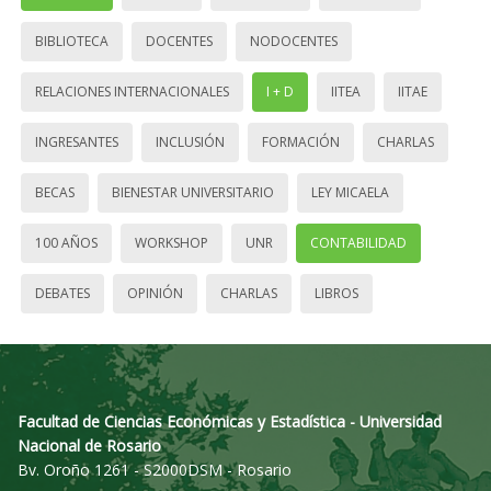
BIBLIOTECA
DOCENTES
NODOCENTES
RELACIONES INTERNACIONALES
I + D
IITEA
IITAE
INGRESANTES
INCLUSIÓN
FORMACIÓN
CHARLAS
BECAS
BIENESTAR UNIVERSITARIO
LEY MICAELA
100 AÑOS
WORKSHOP
UNR
CONTABILIDAD
DEBATES
OPINIÓN
CHARLAS
LIBROS
Facultad de Ciencias Económicas y Estadística - Universidad
Nacional de Rosario
Bv. Oroño 1261 - S2000DSM - Rosario