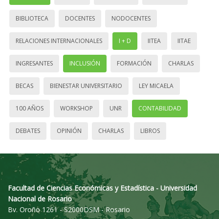
BIBLIOTECA
DOCENTES
NODOCENTES
RELACIONES INTERNACIONALES
I + D
IITEA
IITAE
INGRESANTES
INCLUSIÓN
FORMACIÓN
CHARLAS
BECAS
BIENESTAR UNIVERSITARIO
LEY MICAELA
100 AÑOS
WORKSHOP
UNR
CONTABILIDAD
DEBATES
OPINIÓN
CHARLAS
LIBROS
Facultad de Ciencias Económicas y Estadística - Universidad
Nacional de Rosario
Bv. Oroño 1261 - S2000DSM - Rosario