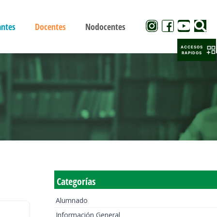
antes
Docentes
Nodocentes
ACCESOS
RAPIDOS
Categorías
Alumnado
Información General