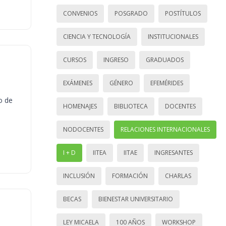
CONVENIOS
POSGRADO
POSTÍTULOS
CIENCIA Y TECNOLOGÍA
INSTITUCIONALES
CURSOS
INGRESO
GRADUADOS
EXÁMENES
GÉNERO
EFEMÉRIDES
o de
HOMENAJES
BIBLIOTECA
DOCENTES
NODOCENTES
RELACIONES INTERNACIONALES
I + D
IITEA
IITAE
INGRESANTES
INCLUSIÓN
FORMACIÓN
CHARLAS
BECAS
BIENESTAR UNIVERSITARIO
LEY MICAELA
100 AÑOS
WORKSHOP