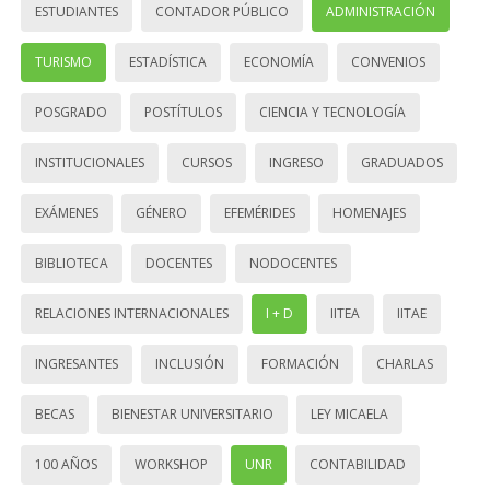
ESTUDIANTES
CONTADOR PÚBLICO
ADMINISTRACIÓN
TURISMO
ESTADÍSTICA
ECONOMÍA
CONVENIOS
POSGRADO
POSTÍTULOS
CIENCIA Y TECNOLOGÍA
INSTITUCIONALES
CURSOS
INGRESO
GRADUADOS
EXÁMENES
GÉNERO
EFEMÉRIDES
HOMENAJES
BIBLIOTECA
DOCENTES
NODOCENTES
RELACIONES INTERNACIONALES
I + D
IITEA
IITAE
INGRESANTES
INCLUSIÓN
FORMACIÓN
CHARLAS
BECAS
BIENESTAR UNIVERSITARIO
LEY MICAELA
100 AÑOS
WORKSHOP
UNR
CONTABILIDAD