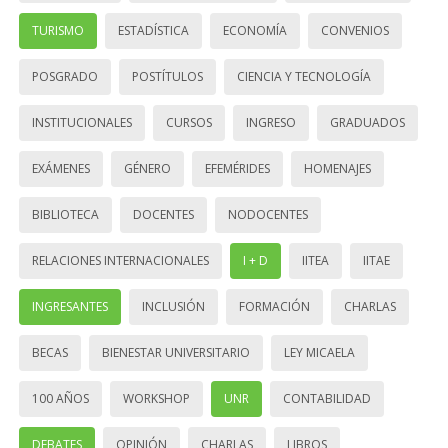
TURISMO
ESTADÍSTICA
ECONOMÍA
CONVENIOS
POSGRADO
POSTÍTULOS
CIENCIA Y TECNOLOGÍA
INSTITUCIONALES
CURSOS
INGRESO
GRADUADOS
EXÁMENES
GÉNERO
EFEMÉRIDES
HOMENAJES
BIBLIOTECA
DOCENTES
NODOCENTES
RELACIONES INTERNACIONALES
I + D
IITEA
IITAE
INGRESANTES
INCLUSIÓN
FORMACIÓN
CHARLAS
BECAS
BIENESTAR UNIVERSITARIO
LEY MICAELA
100 AÑOS
WORKSHOP
UNR
CONTABILIDAD
DEBATES
OPINIÓN
CHARLAS
LIBROS