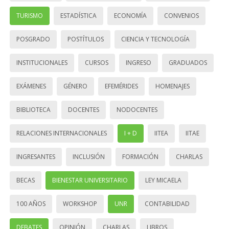
TURISMO
ESTADÍSTICA
ECONOMÍA
CONVENIOS
POSGRADO
POSTÍTULOS
CIENCIA Y TECNOLOGÍA
INSTITUCIONALES
CURSOS
INGRESO
GRADUADOS
EXÁMENES
GÉNERO
EFEMÉRIDES
HOMENAJES
BIBLIOTECA
DOCENTES
NODOCENTES
RELACIONES INTERNACIONALES
I + D
IITEA
IITAE
INGRESANTES
INCLUSIÓN
FORMACIÓN
CHARLAS
BECAS
BIENESTAR UNIVERSITARIO
LEY MICAELA
100 AÑOS
WORKSHOP
UNR
CONTABILIDAD
DEBATES
OPINIÓN
CHARLAS
LIBROS