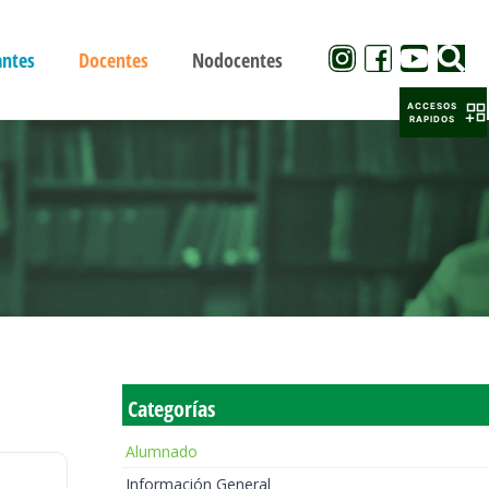
antes
Docentes
Nodocentes
ACCESOS
RAPIDOS
Categorías
Alumnado
Información General