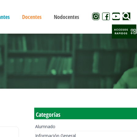
antes
Docentes
Nodocentes
ACCESOS
RAPIDOS
Categorías
Alumnado
Información General