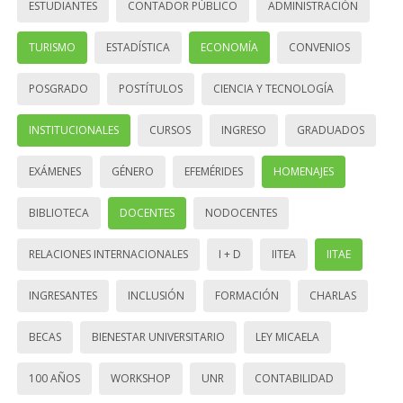
ESTUDIANTES
CONTADOR PÚBLICO
ADMINISTRACIÓN
TURISMO
ESTADÍSTICA
ECONOMÍA
CONVENIOS
POSGRADO
POSTÍTULOS
CIENCIA Y TECNOLOGÍA
INSTITUCIONALES
CURSOS
INGRESO
GRADUADOS
EXÁMENES
GÉNERO
EFEMÉRIDES
HOMENAJES
BIBLIOTECA
DOCENTES
NODOCENTES
RELACIONES INTERNACIONALES
I + D
IITEA
IITAE
INGRESANTES
INCLUSIÓN
FORMACIÓN
CHARLAS
BECAS
BIENESTAR UNIVERSITARIO
LEY MICAELA
100 AÑOS
WORKSHOP
UNR
CONTABILIDAD