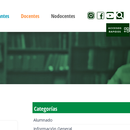
antes
Docentes
Nodocentes
ACCESOS
RAPIDOS
Categorías
Alumnado
Información General