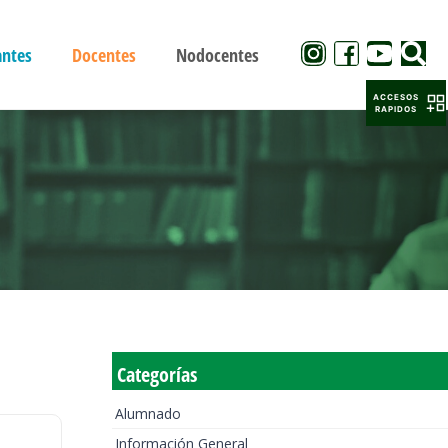
antes
Docentes
Nodocentes
ACCESOS
RAPIDOS
Categorías
Alumnado
Información General