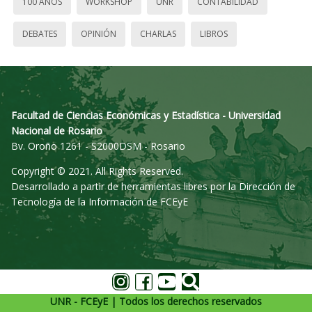
100 AÑOS
WORKSHOP
UNR
CONTABILIDAD
DEBATES
OPINIÓN
CHARLAS
LIBROS
Facultad de Ciencias Económicas y Estadística - Universidad
Nacional de Rosario
Bv. Oroño 1261 - S2000DSM - Rosario
Copyright © 2021. All Rights Reserved.
Desarrollado a partir de herramientas libres por la Dirección de
Tecnología de la Información de FCEyE
UNR - FCEyE | Todos los derechos reservados