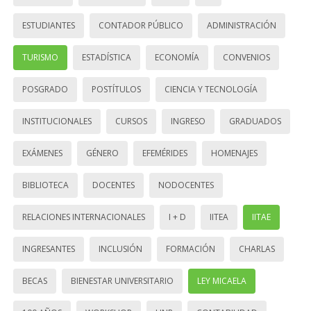
ESTUDIANTES
CONTADOR PÚBLICO
ADMINISTRACIÓN
TURISMO
ESTADÍSTICA
ECONOMÍA
CONVENIOS
POSGRADO
POSTÍTULOS
CIENCIA Y TECNOLOGÍA
INSTITUCIONALES
CURSOS
INGRESO
GRADUADOS
EXÁMENES
GÉNERO
EFEMÉRIDES
HOMENAJES
BIBLIOTECA
DOCENTES
NODOCENTES
RELACIONES INTERNACIONALES
I + D
IITEA
IITAE
INGRESANTES
INCLUSIÓN
FORMACIÓN
CHARLAS
BECAS
BIENESTAR UNIVERSITARIO
LEY MICAELA