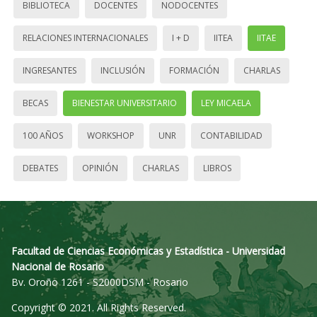
BIBLIOTECA
DOCENTES
NODOCENTES
RELACIONES INTERNACIONALES
I + D
IITEA
IITAE
INGRESANTES
INCLUSIÓN
FORMACIÓN
CHARLAS
BECAS
BIENESTAR UNIVERSITARIO
LEY MICAELA
100 AÑOS
WORKSHOP
UNR
CONTABILIDAD
DEBATES
OPINIÓN
CHARLAS
LIBROS
Facultad de Ciencias Económicas y Estadística - Universidad
Nacional de Rosario
Bv. Oroño 1261 - S2000DSM - Rosario
Copyright © 2021. All Rights Reserved.