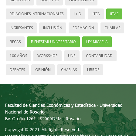
RELACIONES INTERNACIONALES
I + D
IITEA
IITAE
INGRESANTES
INCLUSIÓN
FORMACIÓN
CHARLAS
BECAS
BIENESTAR UNIVERSITARIO
LEY MICAELA
100 AÑOS
WORKSHOP
UNR
CONTABILIDAD
DEBATES
OPINIÓN
CHARLAS
LIBROS
Facultad de Ciencias Económicas y Estadística - Universidad
Nacional de Rosario
Bv. Oroño 1261 - S2000DSM - Rosario
Copyright © 2021. All Rights Reserved.