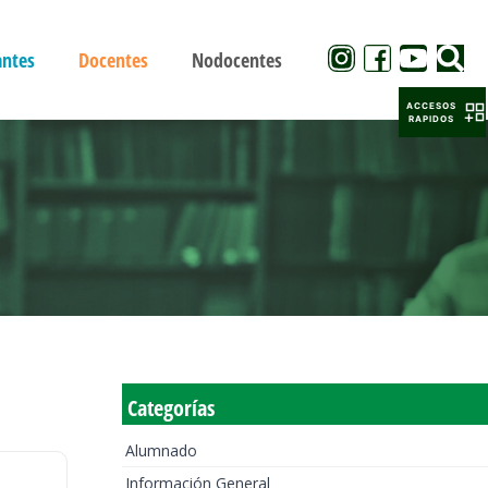
antes
Docentes
Nodocentes
ACCESOS
RAPIDOS
Categorías
Alumnado
Información General