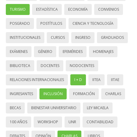
TURISMO
ESTADÍSTICA
ECONOMÍA
CONVENIOS
POSGRADO
POSTÍTULOS
CIENCIA Y TECNOLOGÍA
INSTITUCIONALES
CURSOS
INGRESO
GRADUADOS
EXÁMENES
GÉNERO
EFEMÉRIDES
HOMENAJES
BIBLIOTECA
DOCENTES
NODOCENTES
RELACIONES INTERNACIONALES
I + D
IITEA
IITAE
INGRESANTES
INCLUSIÓN
FORMACIÓN
CHARLAS
BECAS
BIENESTAR UNIVERSITARIO
LEY MICAELA
100 AÑOS
WORKSHOP
UNR
CONTABILIDAD
DEBATES
OPINIÓN
CHARLAS
LIBROS