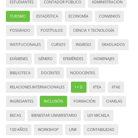
ESTUDIANTES
CONTADOR PÚBLICO
ADMINISTRACIÓN
TURISMO
ESTADÍSTICA
ECONOMÍA
CONVENIOS
POSGRADO
POSTÍTULOS
CIENCIA Y TECNOLOGÍA
INSTITUCIONALES
CURSOS
INGRESO
GRADUADOS
EXÁMENES
GÉNERO
EFEMÉRIDES
HOMENAJES
BIBLIOTECA
DOCENTES
NODOCENTES
RELACIONES INTERNACIONALES
I + D
IITEA
IITAE
INGRESANTES
INCLUSIÓN
FORMACIÓN
CHARLAS
BECAS
BIENESTAR UNIVERSITARIO
LEY MICAELA
100 AÑOS
WORKSHOP
UNR
CONTABILIDAD