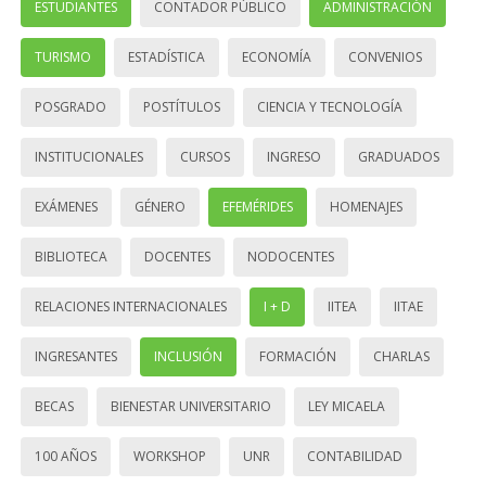
ESTUDIANTES
CONTADOR PÚBLICO
ADMINISTRACIÓN
TURISMO
ESTADÍSTICA
ECONOMÍA
CONVENIOS
POSGRADO
POSTÍTULOS
CIENCIA Y TECNOLOGÍA
INSTITUCIONALES
CURSOS
INGRESO
GRADUADOS
EXÁMENES
GÉNERO
EFEMÉRIDES
HOMENAJES
BIBLIOTECA
DOCENTES
NODOCENTES
RELACIONES INTERNACIONALES
I + D
IITEA
IITAE
INGRESANTES
INCLUSIÓN
FORMACIÓN
CHARLAS
BECAS
BIENESTAR UNIVERSITARIO
LEY MICAELA
100 AÑOS
WORKSHOP
UNR
CONTABILIDAD