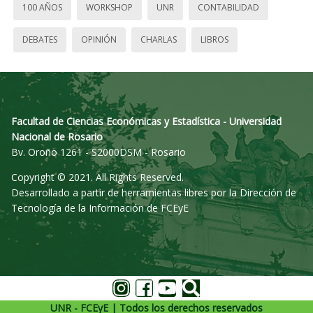
100 AÑOS
WORKSHOP
UNR
CONTABILIDAD
DEBATES
OPINIÓN
CHARLAS
LIBROS
Facultad de Ciencias Económicas y Estadística - Universidad
Nacional de Rosario
Bv. Oroño 1261 - S2000DSM - Rosario
Copyright © 2021. All Rights Reserved.
Desarrollado a partir de herramientas libres por la Dirección de
Tecnología de la Información de FCEyE
UNR - FCEyE | Todos los derechos reservados