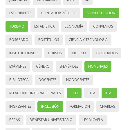
ESTUDIANTES
CONTADOR PÚBLICO
ADMINISTRACIÓN
TURISMO
ESTADÍSTICA
ECONOMÍA
CONVENIOS
POSGRADO
POSTÍTULOS
CIENCIA Y TECNOLOGÍA
INSTITUCIONALES
CURSOS
INGRESO
GRADUADOS
EXÁMENES
GÉNERO
EFEMÉRIDES
HOMENAJES
BIBLIOTECA
DOCENTES
NODOCENTES
RELACIONES INTERNACIONALES
I + D
IITEA
IITAE
INGRESANTES
INCLUSIÓN
FORMACIÓN
CHARLAS
BECAS
BIENESTAR UNIVERSITARIO
LEY MICAELA