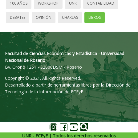
100 AÑOS
WORKSHOP
UNR
CONTABILIDAD
DEBATES
OPINIÓN
CHARLAS
LIBROS
Facultad de Ciencias Económicas y Estadística - Universidad
Nacional de Rosario
Bv. Oroño 1261 - S2000DSM - Rosario
Copyright © 2021. All Rights Reserved.
Desarrollado a partir de herramientas libres por la Dirección de
Tecnología de la Información de FCEyE
UNR - FCEyE | Todos los derechos reservados