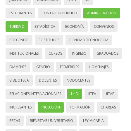
ESTUDIANTES
CONTADOR PÚBLICO
ADMINISTRACIÓN
TURISMO
ESTADÍSTICA
ECONOMÍA
CONVENIOS
POSGRADO
POSTÍTULOS
CIENCIA Y TECNOLOGÍA
INSTITUCIONALES
CURSOS
INGRESO
GRADUADOS
EXÁMENES
GÉNERO
EFEMÉRIDES
HOMENAJES
BIBLIOTECA
DOCENTES
NODOCENTES
RELACIONES INTERNACIONALES
I + D
IITEA
IITAE
INGRESANTES
INCLUSIÓN
FORMACIÓN
CHARLAS
BECAS
BIENESTAR UNIVERSITARIO
LEY MICAELA