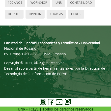
100 AÑOS
WORKSHOP
UNR
CONTABILIDAD
DEBATES
OPINIÓN
CHARLAS
LIBROS
Facultad de Ciencias Económicas y Estadística - Universidad
Nacional de Rosario
Bv. Oroño 1261 - S2000DSM - Rosario
Copyright © 2021. All Rights Reserved.
Desarrollado a partir de herramientas libres por la Dirección de
Tecnología de la Información de FCEyE
UNR - FCEyE | Todos los derechos reservados