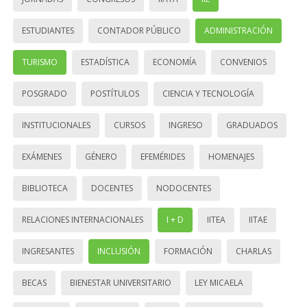
ESTUDIANTES
CONTADOR PÚBLICO
ADMINISTRACIÓN
TURISMO
ESTADÍSTICA
ECONOMÍA
CONVENIOS
POSGRADO
POSTÍTULOS
CIENCIA Y TECNOLOGÍA
INSTITUCIONALES
CURSOS
INGRESO
GRADUADOS
EXÁMENES
GÉNERO
EFEMÉRIDES
HOMENAJES
BIBLIOTECA
DOCENTES
NODOCENTES
RELACIONES INTERNACIONALES
I + D
IITEA
IITAE
INGRESANTES
INCLUSIÓN
FORMACIÓN
CHARLAS
BECAS
BIENESTAR UNIVERSITARIO
LEY MICAELA