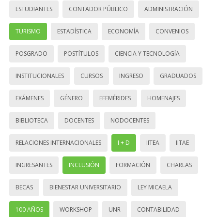
ESTUDIANTES
CONTADOR PÚBLICO
ADMINISTRACIÓN
TURISMO
ESTADÍSTICA
ECONOMÍA
CONVENIOS
POSGRADO
POSTÍTULOS
CIENCIA Y TECNOLOGÍA
INSTITUCIONALES
CURSOS
INGRESO
GRADUADOS
EXÁMENES
GÉNERO
EFEMÉRIDES
HOMENAJES
BIBLIOTECA
DOCENTES
NODOCENTES
RELACIONES INTERNACIONALES
I + D
IITEA
IITAE
INGRESANTES
INCLUSIÓN
FORMACIÓN
CHARLAS
BECAS
BIENESTAR UNIVERSITARIO
LEY MICAELA
100 AÑOS
WORKSHOP
UNR
CONTABILIDAD