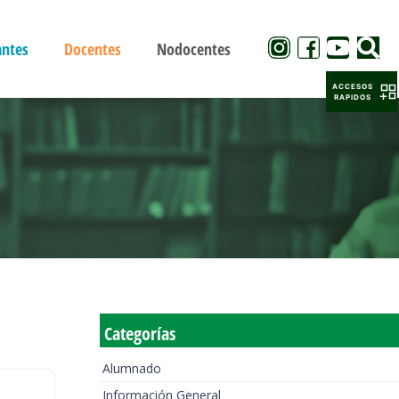
antes
Docentes
Nodocentes
ACCESOS
RAPIDOS
Categorías
Alumnado
Información General