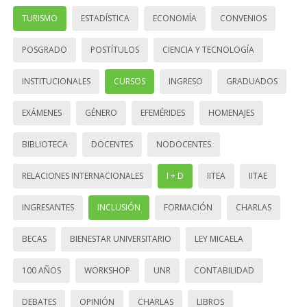
TURISMO
ESTADÍSTICA
ECONOMÍA
CONVENIOS
POSGRADO
POSTÍTULOS
CIENCIA Y TECNOLOGÍA
INSTITUCIONALES
CURSOS
INGRESO
GRADUADOS
EXÁMENES
GÉNERO
EFEMÉRIDES
HOMENAJES
BIBLIOTECA
DOCENTES
NODOCENTES
RELACIONES INTERNACIONALES
I + D
IITEA
IITAE
INGRESANTES
INCLUSIÓN
FORMACIÓN
CHARLAS
BECAS
BIENESTAR UNIVERSITARIO
LEY MICAELA
100 AÑOS
WORKSHOP
UNR
CONTABILIDAD
DEBATES
OPINIÓN
CHARLAS
LIBROS