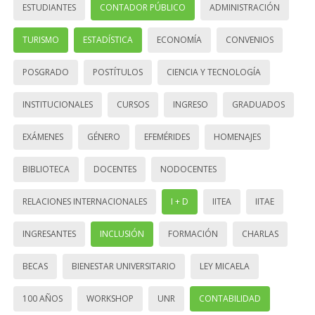
ESTUDIANTES
CONTADOR PÚBLICO
ADMINISTRACIÓN
TURISMO
ESTADÍSTICA
ECONOMÍA
CONVENIOS
POSGRADO
POSTÍTULOS
CIENCIA Y TECNOLOGÍA
INSTITUCIONALES
CURSOS
INGRESO
GRADUADOS
EXÁMENES
GÉNERO
EFEMÉRIDES
HOMENAJES
BIBLIOTECA
DOCENTES
NODOCENTES
RELACIONES INTERNACIONALES
I + D
IITEA
IITAE
INGRESANTES
INCLUSIÓN
FORMACIÓN
CHARLAS
BECAS
BIENESTAR UNIVERSITARIO
LEY MICAELA
100 AÑOS
WORKSHOP
UNR
CONTABILIDAD