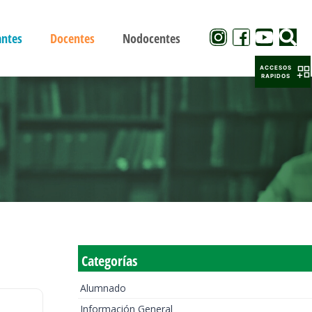
antes
Docentes
Nodocentes
ACCESOS
RAPIDOS
Categorías
Alumnado
Información General