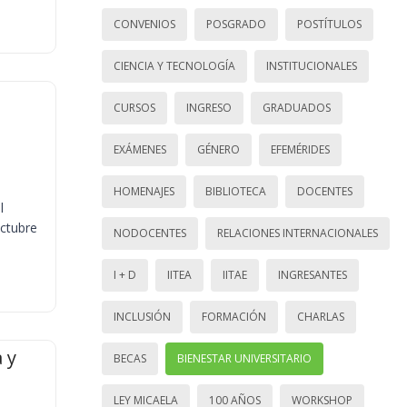
CONVENIOS
POSGRADO
POSTÍTULOS
CIENCIA Y TECNOLOGÍA
INSTITUCIONALES
CURSOS
INGRESO
GRADUADOS
EXÁMENES
GÉNERO
EFEMÉRIDES
HOMENAJES
BIBLIOTECA
DOCENTES
l
octubre
NODOCENTES
RELACIONES INTERNACIONALES
I + D
IITEA
IITAE
INGRESANTES
INCLUSIÓN
FORMACIÓN
CHARLAS
 y
BECAS
BIENESTAR UNIVERSITARIO
LEY MICAELA
100 AÑOS
WORKSHOP