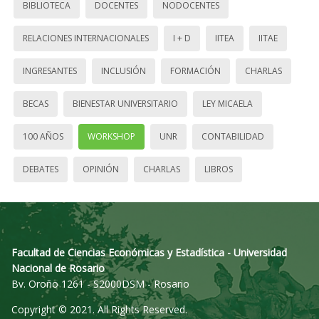
BIBLIOTECA
DOCENTES
NODOCENTES
RELACIONES INTERNACIONALES
I + D
IITEA
IITAE
INGRESANTES
INCLUSIÓN
FORMACIÓN
CHARLAS
BECAS
BIENESTAR UNIVERSITARIO
LEY MICAELA
100 AÑOS
WORKSHOP
UNR
CONTABILIDAD
DEBATES
OPINIÓN
CHARLAS
LIBROS
Facultad de Ciencias Económicas y Estadística - Universidad
Nacional de Rosario
Bv. Oroño 1261 - S2000DSM - Rosario
Copyright © 2021. All Rights Reserved.