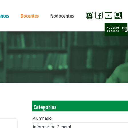
antes
Docentes
Nodocentes
ACCESOS
RAPIDOS
Categorías
Alumnado
Información General